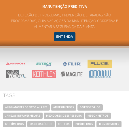
MANUTENÇÃO PREDITIVA
DETECÃO DE PROBLEMAS, PREVENÇÃO DE PARADAS NÃO
PROGRAMADAS, GUIA NAS AÇÕES DA MANUTENÇÃO CORRETIVA E
AUMENTAR A SEGURANÇA DA PLANTA.
ENTENDA
TAGS
ALINHADORES DE EIXOS A LASER
AMPERÍMETROS
BOROSCÓPIOS
JANELAS INFRAVERMELHAS
MEDIDORES DE ESPESSURA
MEGOHMETROS
MULTÍMETROS
OSCILOSCÓPIOS
OUTROS
PIRÔMETROS
TERMOVISORES